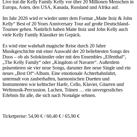
Live trat die Kelly Family Kelly vor über 20 Millionen Menschen in
Europa, Asien, den USA, Kanada, Russland und Afrika auf.
Im Jahr 2026 wird er wieder unter dem Format „Maite Itoiz & John
Kelly“ Best of 20 Years Anniversary Tour auf große Deutschland-
Tournee gehen. Natürlich haben Maite Itoiz und John Kelly auch
viele Kelly Family Klassiker im Gepäck.
Es wird eine wahrhaft magische Reise durch 20 Jahre
Musikgeschichte mit einer Auswahl der 20 beliebtesten Songs des
Duos – ob als Solokünstler oder mit den Ensembles „Elfenthal“,
„The Kelly Family“ oder „Kingdom of Navarre“. Außerdem
präsentieren sie vier neue Songs, darunter ihre neue Single und ein
neues „Best Of“-Album. Eine emotionale Achterbahnfahrt,
untermalt von zauberhaften, harmonischen Duetten und
Instrumenten wie keltischer Harfe, Cello, Klavier, Gitarren und
Weltmusik-Percussion. Lachen, Tränen … ein unvergessliches
Erlebnis für alle, die sich nach Nostalgie sehnen.
Ticketpreise: 54,90 € / 60,40 € / 65,90 €