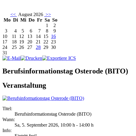
<<
August 2026
>>
Mo
Di
Mi
Do
Fr
Sa
So
1
2
3
4
5
6
7
8
9
10
11
12
13
14
15
16
17
18
19
20
21
22
23
24
25
26
27
28
29
30
31
Berufsinformationstag Osterode (BITO)
Veranstaltung
Titel:
Berufsinformationstag Osterode (BITO)
Wann:
Sa, 5. September 2026
,
10:00 h
-
14:00 h
Info:
Eintritt frei! - ,