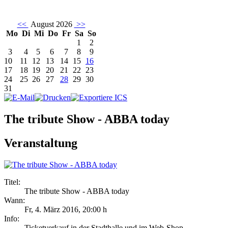
<<
August 2026
>>
Mo
Di
Mi
Do
Fr
Sa
So
1
2
3
4
5
6
7
8
9
10
11
12
13
14
15
16
17
18
19
20
21
22
23
24
25
26
27
28
29
30
31
The tribute Show - ABBA today
Veranstaltung
Titel:
The tribute Show - ABBA today
Wann:
Fr, 4. März 2016
,
20:00 h
Info:
Ticketverkauf in der Stadthalle und im Web-Shop - ,