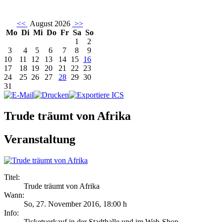
<<
August 2026
>>
Mo
Di
Mi
Do
Fr
Sa
So
1
2
3
4
5
6
7
8
9
10
11
12
13
14
15
16
17
18
19
20
21
22
23
24
25
26
27
28
29
30
31
Trude träumt von Afrika
Veranstaltung
Titel:
Trude träumt von Afrika
Wann:
So, 27. November 2016
,
18:00 h
Info:
Ticketverkauf in der Stadthalle und im Web-Shop - ,