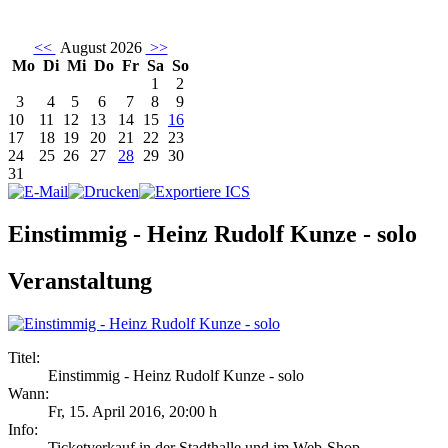
<<
August 2026
>>
Mo
Di
Mi
Do
Fr
Sa
So
1
2
3
4
5
6
7
8
9
10
11
12
13
14
15
16
17
18
19
20
21
22
23
24
25
26
27
28
29
30
31
Einstimmig - Heinz Rudolf Kunze - solo
Veranstaltung
Titel:
Einstimmig - Heinz Rudolf Kunze - solo
Wann:
Fr, 15. April 2016
,
20:00 h
Info:
Ticketverkauf in der Stadthalle und im Web-Shop - ,