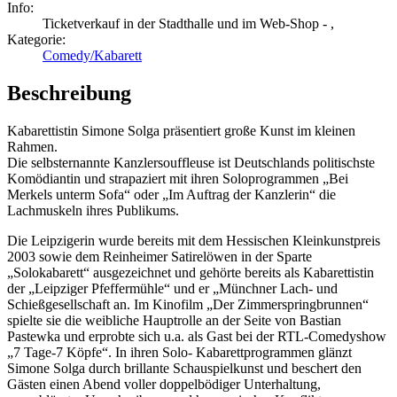
Info:
Ticketverkauf in der Stadthalle und im Web-Shop - ,
Kategorie:
Comedy/Kabarett
Beschreibung
Kabarettistin Simone Solga präsentiert große Kunst im kleinen
Rahmen.
Die selbsternannte Kanzlersouffleuse ist Deutschlands politischste
Komödiantin und strapaziert mit ihren Soloprogrammen „Bei
Merkels unterm Sofa“ oder „Im Auftrag der Kanzlerin“ die
Lachmuskeln ihres Publikums.
Die Leipzigerin wurde bereits mit dem Hessischen Kleinkunstpreis
2003 sowie dem Reinheimer Satirelöwen in der Sparte
„Solokabarett“ ausgezeichnet und gehörte bereits als Kabarettistin
der „Leipziger Pfeffermühle“ und er „Münchner Lach- und
Schießgesellschaft an. Im Kinofilm „Der Zimmerspringbrunnen“
spielte sie die weibliche Hauptrolle an der Seite von Bastian
Pastewka und erprobte sich u.a. als Gast bei der RTL-Comedyshow
„7 Tage-7 Köpfe“. In ihren Solo- Kabarettprogrammen glänzt
Simone Solga durch brillante Schauspielkunst und beschert den
Gästen einen Abend voller doppelbödiger Unterhaltung,