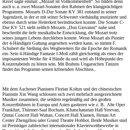
Ravel sagte einmal: „Mozart ist Vollkommenheit“. So bilden denn
auch u. a. zwei Mozart-Sonaten den Rahmen des klangprächtigen
Programms. Mozarts D-Dur Sonate KV 381 entstand in seiner
Jugendzeit, in der er mit seiner Schwester vierhändig musizierte und
ebenso durch seine Heiterkeit beeindrucken konnte. Die Sonate C-
Dur KV 521 steht zeitlich Mozarts „Don Giovanni“ nahe und
beschreibt die tiefe musikalische Entwicklung, die Mozart trotz
seines jungen Lebens durchleben konnte. Wenn Mozart als Pionier
der 4-Händigen Gattung angesehen werden kann, so nimmt F.
Schubert die Stellung des Wegbereiters für die Epoche der Romanik
ein. Sein 4-Händige Fantasie f-Moll zählt gleichzeitig als eines der
imposantesten Werke für 4 Hände da und wird als Höhepunkt des
Konzertabends zu hören sein. Mit Brahms Ungarsichen Tänzen
findet das Programm seinen krönenden Abschluss..
Mit dem Aachener Pianisten Florian Koltun und der chinesischen
Pianistin Xin Wang schlossen sich zwei mehrfach ausgezeichnete
Musiker zusammen, die seitdem regelmäßig auf den großen
Konzertbühnen in Europa und Asien gastieren wie z. B. Alte Oper
Frankfurt, Thürmer-Saal Bochum, Khatschaturian Hall Yerevan,
Qintai Concert Hall Wuhan, Concert Hall Xiamen, Henan Art
Center Zhengzhou oder Grand Theatre Hohhot. Beide Musiker sind
ist Preisträger zahlreicher internationaler Klavierwettbewerbe in