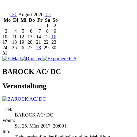
<<
August 2026
>>
Mo
Di
Mi
Do
Fr
Sa
So
1
2
3
4
5
6
7
8
9
10
11
12
13
14
15
16
17
18
19
20
21
22
23
24
25
26
27
28
29
30
31
BAROCK AC/ DC
Veranstaltung
Titel:
BAROCK AC/ DC
Wann:
Sa, 25. März 2017
,
20:00 h
Info:
Ticketverkauf in der Stadthalle und im Web-Shop - ,