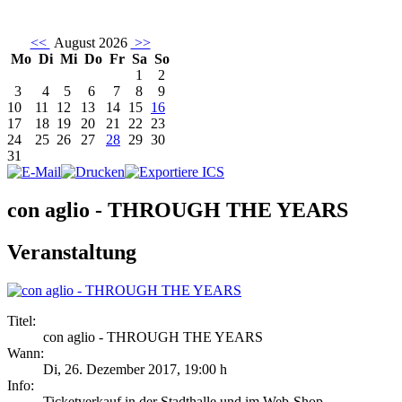
<<
August 2026
>>
Mo
Di
Mi
Do
Fr
Sa
So
1
2
3
4
5
6
7
8
9
10
11
12
13
14
15
16
17
18
19
20
21
22
23
24
25
26
27
28
29
30
31
con aglio - THROUGH THE YEARS
Veranstaltung
Titel:
con aglio - THROUGH THE YEARS
Wann:
Di, 26. Dezember 2017
,
19:00 h
Info:
Ticketverkauf in der Stadthalle und im Web-Shop - ,