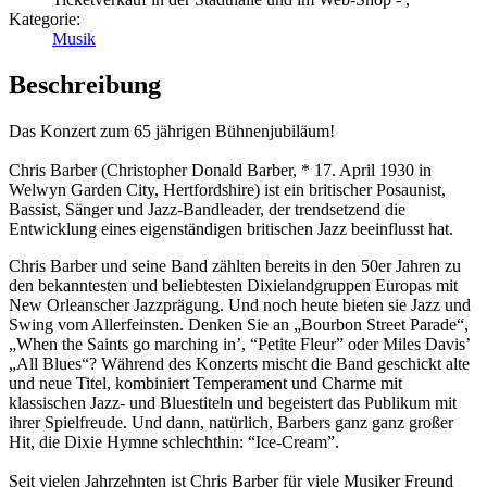
Kategorie:
Musik
Beschreibung
Das Konzert zum 65 jährigen Bühnenjubiläum!
Chris Barber (Christopher Donald Barber, * 17. April 1930 in
Welwyn Garden City, Hertfordshire) ist ein britischer Posaunist,
Bassist, Sänger und Jazz-Bandleader, der trendsetzend die
Entwicklung eines eigenständigen britischen Jazz beeinflusst hat.
Chris Barber und seine Band zählten bereits in den 50er Jahren zu
den bekanntesten und beliebtesten Dixielandgruppen Europas mit
New Orleanscher Jazzprägung. Und noch heute bieten sie Jazz und
Swing vom Allerfeinsten. Denken Sie an „Bourbon Street Parade“,
„When the Saints go marching in’, “Petite Fleur” oder Miles Davis’
„All Blues“? Während des Konzerts mischt die Band geschickt alte
und neue Titel, kombiniert Temperament und Charme mit
klassischen Jazz- und Bluestiteln und begeistert das Publikum mit
ihrer Spielfreude. Und dann, natürlich, Barbers ganz ganz großer
Hit, die Dixie Hymne schlechthin: “Ice-Cream”.
Seit vielen Jahrzehnten ist Chris Barber für viele Musiker Freund