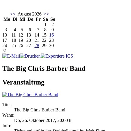
<<
August 2026
>>
Mo
Di
Mi
Do
Fr
Sa
So
1
2
3
4
5
6
7
8
9
10
11
12
13
14
15
16
17
18
19
20
21
22
23
24
25
26
27
28
29
30
31
The Big Chris Barber Band
Veranstaltung
Titel:
The Big Chris Barber Band
Wann:
Do, 26. Oktober 2017
,
20:00 h
Info:
Ticketverkauf in der Stadthalle und im Web-Shop - ,