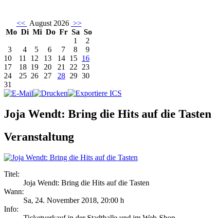
<<
August 2026
>>
Mo
Di
Mi
Do
Fr
Sa
So
1
2
3
4
5
6
7
8
9
10
11
12
13
14
15
16
17
18
19
20
21
22
23
24
25
26
27
28
29
30
31
Joja Wendt: Bring die Hits auf die Tasten
Veranstaltung
Titel:
Joja Wendt: Bring die Hits auf die Tasten
Wann:
Sa, 24. November 2018
,
20:00 h
Info:
Ticketverkauf in der Stadthalle und im Web-Shop - ,