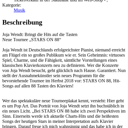
Kategorie:
Musik
Beschreibung
Joja Wendt: Bringt die Hits auf die Tasten
Neue Tournee „STARS ON 88“
Joja Wendt ist Deutschlands erfolgreichster Pianist, niemand erreicht
am Flügel ein so großes Publikum wie er. Sein Geheimnis: virtuoses
Spiel, Charme, und die Fähigkeit, sämtliche Vorstellungen eines
klassischen Klavierkonzerts neu zu definieren. Wer die Konzerte
von Joja Wendt besucht, geht glücklich nach Hause. Garantiert. Nun
stellt der Ausnahmekünstler sein neues Programm für die
bevorstehende Tournee im Herbst 2018 vor: STARS ON 88, Hit-
Songs auf allen 88 Tasten des Klaviers!
Wer das spektakuläre neue Tourneeplakat kennt, versteht: Hier geht
es um Pop Art. Das Porträt von Joja Wendt setzt ihn buchstäblich in
ein neues Licht. „Bei STARS ON 88 habe ich zwei Perspektiven im
Sinn. Einerseits werde ich aktuelle Charts-Hits und die heißesten
Songs der heutigen Stars in meiner Interpretation aufs Klavier
bringen. Darauf freue ich mich wahnsinnig und das habe ich in der