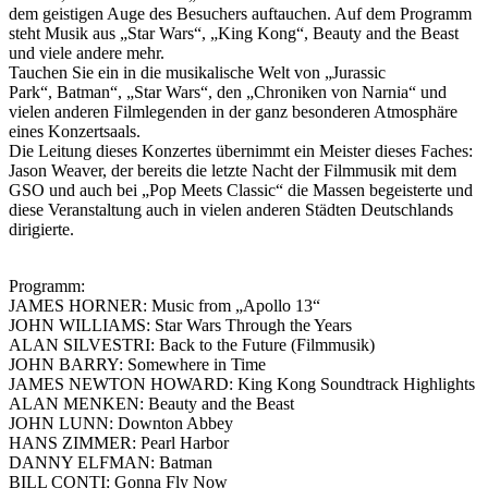
dem geistigen Auge des Besuchers auftauchen. Auf dem Programm
steht Musik aus „Star Wars“, „King Kong“, Beauty and the Beast
und viele andere mehr.
Tauchen Sie ein in die musikalische Welt von „Jurassic
Park“, Batman“, „Star Wars“, den „Chroniken von Narnia“ und
vielen anderen Filmlegenden in der ganz besonderen Atmosphäre
eines Konzertsaals.
Die Leitung dieses Konzertes übernimmt ein Meister dieses Faches:
Jason Weaver, der bereits die letzte Nacht der Filmmusik mit dem
GSO und auch bei „Pop Meets Classic“ die Massen begeisterte und
diese Veranstaltung auch in vielen anderen Städten Deutschlands
dirigierte.
Programm:
JAMES HORNER: Music from „Apollo 13“
JOHN WILLIAMS: Star Wars Through the Years
ALAN SILVESTRI: Back to the Future (Filmmusik)
JOHN BARRY: Somewhere in Time
JAMES NEWTON HOWARD: King Kong Soundtrack Highlights
ALAN MENKEN: Beauty and the Beast
JOHN LUNN: Downton Abbey
HANS ZIMMER: Pearl Harbor
DANNY ELFMAN: Batman
BILL CONTI: Gonna Fly Now