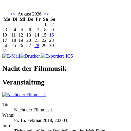
<<
August 2026
>>
Mo
Di
Mi
Do
Fr
Sa
So
1
2
3
4
5
6
7
8
9
10
11
12
13
14
15
16
17
18
19
20
21
22
23
24
25
26
27
28
29
30
31
Nacht der Filmmusik
Veranstaltung
Titel:
Nacht der Filmmusik
Wann:
Fr, 16. Februar 2018
,
20:00 h
Info:
Ticketverkauf in der Stadthalle und im Web-Shop - ,