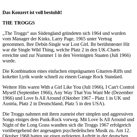
Das Konzert
ist voll
bestuhlt!
THE TROGGS
„The Troggs“ aus Südengland gründeten sich 1964 und wurden
vom Manager der Kinks, Larry Page, 1965 unter Vertrag
genommen. Ihre Debüt-Single war Lost Girl. Ihr berühmtester Hit
war die Single Wild Thing, welche Platz 2 in den UK-Charts
erreichte und zur Nummer 1 in den Vereinigten Staaten (Juli 1966)
wurde.
Die Kombination eines einfachen einprägsamen Gitarren-Riffs und
koketter Lyrik wurde schnell zu einem Garage Rock Standard.
Weitere Hits waren With a Girl Like You (Juli 1966), I Can't Control
Myself (September 1966), Any Way That You Want Me (Dezember
1966) und Love Is All Around (Oktober 1967 - Platz 1 in UK und
Austria, Platz 2 in Deutschland, Platz 5 in den USA).
Die Troggs nahmen mit ihren zumeist eher simplen und aggressiven
Songs einiges dem Punk-Rock vorweg. Mit Love Is All Around und
Night of the Long Grass wandten sich die Troggs 1967 erfolgreich
vorübergehend der angesagten psychedelischen Musik zu. Am 12.
Oktober 1968 hatten sie einen gefeierten Auftritt in der deutschen