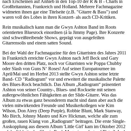
nach Erscheinen auf Anhieb in den Top-10 der R & B - Charts in
Großbritannien, Frankreich und Holland. Mehrere Fachmagazine
widmeten ihnen gar eine Titelseite (z.B. "Gitarre & Bass") und
waren voll des Lobes in ihren Konzert- als auch CD-Kritiken.
Rein musikalisch kann man die Gwyn Ashton Band im Roots
orientierten Bluesrock einordnen (á la Jimmy Page). Ihre Konzerte
sind schweißtreibende Shows, geprägt von ausgefeilten
Gitarrensolis und einem satten Sound.
Bei der Wahl der Fachmagazine für den Gitarristen des Jahres 2011
in Frankreich erreichte Gwyn Ashton nach Jeff Beck und Gary
Moore den dritten Platz, noch vor Gitarristen wie Poppa Chubby
oder Slash von Guns N‘ Roses! Auf seiner Europatournee im
April/Mai und im Herbst 2013 stellte Gwyn Ashton seine letzte
Band- CD "Radiogram" vor und erweitert die musikalische Palette
des Blues-Rock beachtlich. Das Album „Radiogram“ präsentiert
Ashton von seiner Country-, Blues- und Rockseite mit seinen
außergewöhnlichen Fähigkeiten an der Slide-Gitarre. Was das
Album zu etwas ganz besonderem macht sind dann aber auch die
vielen mitwirkenden Freunde und Musikerkollegen wie Kim
Wilson, Don Airey (Deep Purple), Robbie Blunt, Mark Stanway,
Mo Birch, Johnny Mastro und Kev Hickman, welche alle zum
großen, rauen Klang von „Radiogram“ beitragen. Die erste Single-
Auskopplung aus diesem Album 'Little Girl' kam im Oktober 2012