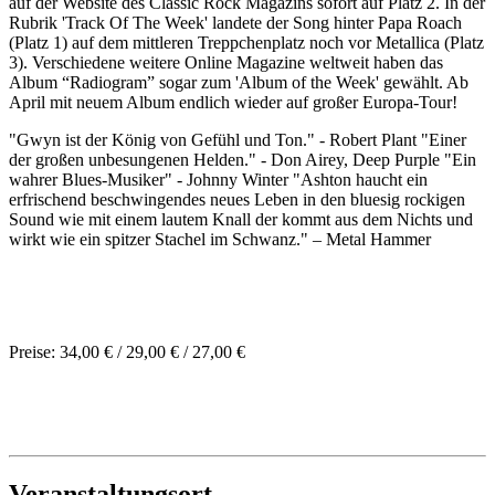
auf der Website des Classic Rock Magazins sofort auf Platz 2. In der
Rubrik 'Track Of The Week' landete der Song hinter Papa Roach
(Platz 1) auf dem mittleren Treppchenplatz noch vor Metallica (Platz
3). Verschiedene weitere Online Magazine weltweit haben das
Album “Radiogram” sogar zum 'Album of the Week' gewählt. Ab
April mit neuem Album endlich wieder auf großer Europa-Tour!
"Gwyn ist der König von Gefühl und Ton." - Robert Plant "Einer
der großen unbesungenen Helden." - Don Airey, Deep Purple "Ein
wahrer Blues-Musiker" - Johnny Winter "Ashton haucht ein
erfrischend beschwingendes neues Leben in den bluesig rockigen
Sound wie mit einem lautem Knall der kommt aus dem Nichts und
wirkt wie ein spitzer Stachel im Schwanz." – Metal Hammer
Preise: 34,00 € / 29,00 € / 27,00 €
Veranstaltungsort