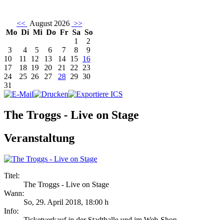
<<
August 2026
>>
Mo
Di
Mi
Do
Fr
Sa
So
1
2
3
4
5
6
7
8
9
10
11
12
13
14
15
16
17
18
19
20
21
22
23
24
25
26
27
28
29
30
31
The Troggs - Live on Stage
Veranstaltung
Titel:
The Troggs - Live on Stage
Wann:
So, 29. April 2018
,
18:00 h
Info:
Ticketverkauf in der Stadthalle und im Web-Shop - ,