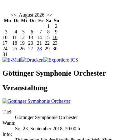
<<
August 2026
>>
Mo
Di
Mi
Do
Fr
Sa
So
1
2
3
4
5
6
7
8
9
10
11
12
13
14
15
16
17
18
19
20
21
22
23
24
25
26
27
28
29
30
31
Göttinger Symphonie Orchester
Veranstaltung
Titel:
Göttinger Symphonie Orchester
Wann:
So, 23. September 2018
,
20:00 h
Info:
Ticketverkauf in der Stadthalle und im Web-Shop - ,