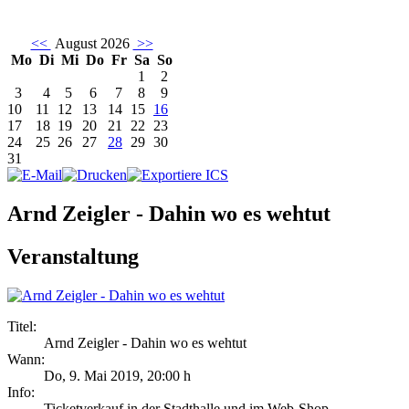
<<
August 2026
>>
Mo
Di
Mi
Do
Fr
Sa
So
1
2
3
4
5
6
7
8
9
10
11
12
13
14
15
16
17
18
19
20
21
22
23
24
25
26
27
28
29
30
31
Arnd Zeigler - Dahin wo es wehtut
Veranstaltung
Titel:
Arnd Zeigler - Dahin wo es wehtut
Wann:
Do, 9. Mai 2019
,
20:00 h
Info:
Ticketverkauf in der Stadthalle und im Web-Shop - ,