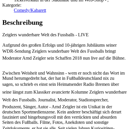
Kategorie:
Comedy/Kabarett
Beschreibung
Zeiglers wunderbare Welt des Fussballs - LIVE
Aufgrund des großen Erfolgs und 10-jährigen Jubiläums seiner
WDR-Sendung Zeiglers wunderbare Welt des Fussballs bringt
Moderator Arnd Zeigler sein Schaffen 2018 nun live auf die Bühne.
Zwischen Weisheit und Wahnsinn - wem er noch nicht das Wort im
Mund herumgedreht hat, der hat in Fußballdeutschland nix zu
sagen, so schrieb es einst sein Heimatsender Radio Bremen über
seine längst zum Klassiker avancierte Kolumne Zeiglers wunderbare
Welt des Fussballs. Journalist, Moderator, Stadionsprecher,
Produzent, Sänger, Autor - Arnd Zeigler ist ein Unikat in der
deutschen Sportmedienszene. Kein anderer beschäftigt sich derart
fasziniert und hingebungsvoll mit den verrückten und absurden
Seiten des Fußballs. Filme, Fotos, Anekdoten und sonstige
Zeitdokumente  er hat sie alle. Seit vielen Jahren Kuriositäten-