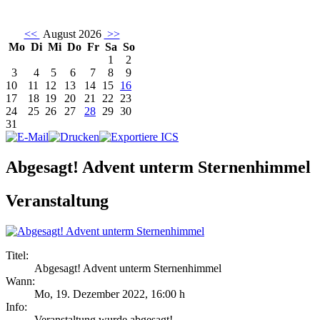
<<
August 2026
>>
Mo
Di
Mi
Do
Fr
Sa
So
1
2
3
4
5
6
7
8
9
10
11
12
13
14
15
16
17
18
19
20
21
22
23
24
25
26
27
28
29
30
31
Abgesagt! Advent unterm Sternenhimmel
Veranstaltung
Titel:
Abgesagt! Advent unterm Sternenhimmel
Wann:
Mo, 19. Dezember 2022
,
16:00 h
Info:
Veranstaltung wurde abgesagt! - ,