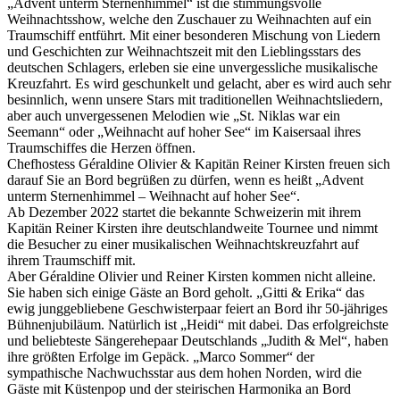
„Advent unterm Sternenhimmel“ ist die stimmungsvolle
Weihnachtsshow, welche den Zuschauer zu Weihnachten auf ein
Traumschiff entführt. Mit einer besonderen Mischung von Liedern
und Geschichten zur Weihnachtszeit mit den Lieblingsstars des
deutschen Schlagers, erleben sie eine unvergessliche musikalische
Kreuzfahrt. Es wird geschunkelt und gelacht, aber es wird auch sehr
besinnlich, wenn unsere Stars mit traditionellen Weihnachtsliedern,
aber auch unvergessenen Melodien wie „St. Niklas war ein
Seemann“ oder „Weihnacht auf hoher See“ im Kaisersaal ihres
Traumschiffes die Herzen öffnen.
Chefhostess Géraldine Olivier & Kapitän Reiner Kirsten freuen sich
darauf Sie an Bord begrüßen zu dürfen, wenn es heißt „Advent
unterm Sternenhimmel – Weihnacht auf hoher See“.
Ab Dezember 2022 startet die bekannte Schweizerin mit ihrem
Kapitän Reiner Kirsten ihre deutschlandweite Tournee und nimmt
die Besucher zu einer musikalischen Weihnachtskreuzfahrt auf
ihrem Traumschiff mit.
Aber Géraldine Olivier und Reiner Kirsten kommen nicht alleine.
Sie haben sich einige Gäste an Bord geholt. „Gitti & Erika“ das
ewig junggebliebene Geschwisterpaar feiert an Bord ihr 50-jähriges
Bühnenjubiläum. Natürlich ist „Heidi“ mit dabei. Das erfolgreichste
und beliebteste Sängerehepaar Deutschlands „Judith & Mel“, haben
ihre größten Erfolge im Gepäck. „Marco Sommer“ der
sympathische Nachwuchsstar aus dem hohen Norden, wird die
Gäste mit Küstenpop und der steirischen Harmonika an Bord