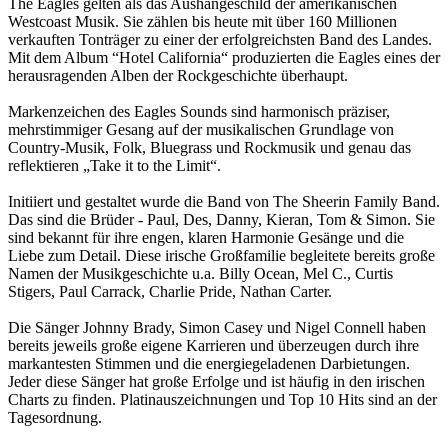
The Eagles gelten als das Aushängeschild der amerikanischen
Westcoast Musik. Sie zählen bis heute mit über 160 Millionen
verkauften Tonträger zu einer der erfolgreichsten Band des Landes.
Mit dem Album “Hotel California“ produzierten die Eagles eines der
herausragenden Alben der Rockgeschichte überhaupt.
Markenzeichen des Eagles Sounds sind harmonisch präziser,
mehrstimmiger Gesang auf der musikalischen Grundlage von
Country-Musik, Folk, Bluegrass und Rockmusik und genau das
reflektieren „Take it to the Limit“.
Initiiert und gestaltet wurde die Band von The Sheerin Family Band.
Das sind die Brüder - Paul, Des, Danny, Kieran, Tom & Simon. Sie
sind bekannt für ihre engen, klaren Harmonie Gesänge und die
Liebe zum Detail. Diese irische Großfamilie begleitete bereits große
Namen der Musikgeschichte u.a. Billy Ocean, Mel C., Curtis
Stigers, Paul Carrack, Charlie Pride, Nathan Carter.
Die Sänger Johnny Brady, Simon Casey und Nigel Connell haben
bereits jeweils große eigene Karrieren und überzeugen durch ihre
markantesten Stimmen und die energiegeladenen Darbietungen.
Jeder diese Sänger hat große Erfolge und ist häufig in den irischen
Charts zu finden. Platinauszeichnungen und Top 10 Hits sind an der
Tagesordnung.