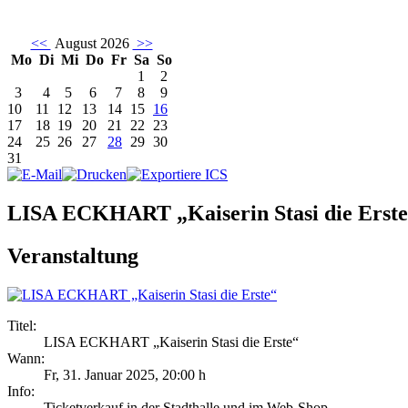
<<
August 2026
>>
Mo
Di
Mi
Do
Fr
Sa
So
1
2
3
4
5
6
7
8
9
10
11
12
13
14
15
16
17
18
19
20
21
22
23
24
25
26
27
28
29
30
31
LISA ECKHART „Kaiserin Stasi die Erst
Veranstaltung
Titel:
LISA ECKHART „Kaiserin Stasi die Erste“
Wann:
Fr, 31. Januar 2025
,
20:00 h
Info:
Ticketverkauf in der Stadthalle und im Web-Shop - ,