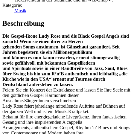
Kategorie:
Musik
Beschreibung
Die Gospel-Ikone Lady Rose und die Black Gospel Angels sind
zurück! Wenn sie einen ihrer zu Herzen
gehenden Songs anstimmen, ist Gänsehaut garantiert. Seit
Jahren begeistern sie ein Millionenpublikum
und können es nun kaum erwarten, erneut stimmgewaltig
sowie gefühlvoll, mit bekannten Gospelliedern
und Spirituals sowie in einer Bandbreite von Jazz, Soul, Blues
über Swing bis hin zum R’n’B authentisch und
leibhaftig „die
Kirche wie in den USA“ erneut auf Tournee durch
Deutschland auferstehen zu lassen.
Feiern Sie ein Konzert der Extraklasse und lassen Sie Ihre Seele mit
den göttlichen Gospel-Harmonien dieser
Ausnahme-Sänger:innen verschmelzen.
Lady Rose feiert jahrelange mitreißende Auftritte auf Bühnen auf
der ganzen Welt und ist ein Musik-Kraftpaket.
Bekannt für ihre energiegeladene Livepräsenz, ihren fantastischen
Gesang und ihre inspirierenden A cappella
Arrangements, authentischem Gospel, Rhythm ’n’ Blues und Songs
von Contemporary und Modern haben ihre