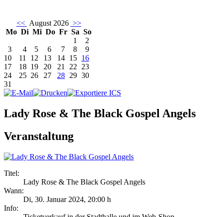
<<
August 2026
>>
Mo
Di
Mi
Do
Fr
Sa
So
1
2
3
4
5
6
7
8
9
10
11
12
13
14
15
16
17
18
19
20
21
22
23
24
25
26
27
28
29
30
31
Lady Rose & The Black Gospel Angels
Veranstaltung
Titel:
Lady Rose & The Black Gospel Angels
Wann:
Di, 30. Januar 2024
,
20:00 h
Info:
Ticketverkauf in der Stadthalle und im Web-Shop - ,