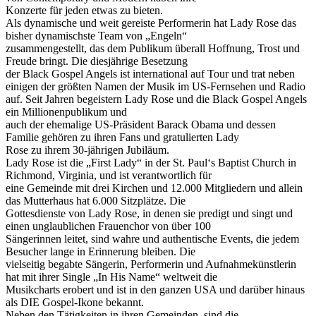
Konzerte für jeden etwas zu bieten.
Als dynamische und weit gereiste Performerin hat Lady Rose das
bisher dynamischste Team von „Engeln“
zusammengestellt, das dem Publikum überall Hoffnung, Trost und
Freude bringt. Die diesjährige Besetzung
der Black Gospel Angels ist international auf Tour und trat neben
einigen der größten Namen der Musik im US-Fernsehen und Radio
auf. Seit Jahren begeistern Lady Rose und die Black Gospel Angels
ein Millionenpublikum und
auch der ehemalige US-Präsident Barack Obama und dessen
Familie gehören zu ihren Fans und gratulierten Lady
Rose zu ihrem 30-jährigen Jubiläum.
Lady Rose ist die „First Lady“ in der St. Paul‘s Baptist Church in
Richmond, Virginia, und ist verantwortlich für
eine Gemeinde mit drei Kirchen und 12.000 Mitgliedern und allein
das Mutterhaus hat 6.000 Sitzplätze. Die
Gottesdienste von Lady Rose, in denen sie predigt und singt und
einen unglaublichen Frauenchor von über 100
Sängerinnen leitet, sind wahre und authentische Events, die jedem
Besucher lange in Erinnerung bleiben. Die
vielseitig begabte Sängerin, Performerin und Aufnahmekünstlerin
hat mit ihrer Single „In His Name“ weltweit die
Musikcharts erobert und ist in den ganzen USA und darüber hinaus
als DIE Gospel-Ikone bekannt.
Neben den Tätigkeiten in ihren Gemeinden, sind die