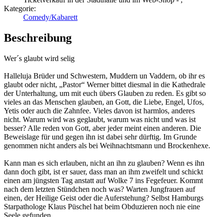
Kategorie:
Comedy/Kabarett
Beschreibung
Wer´s glaubt wird selig
Halleluja Brüder und Schwestern, Muddern un Vaddern, ob ihr es
glaubt oder nicht, „Pastor“ Werner bittet diesmal in die Kathedrale
der Unterhaltung, um mit euch übers Glauben zu reden. Es gibt so
vieles an das Menschen glauben, an Gott, die Liebe, Engel, Ufos,
Yetis oder auch die Zahnfee. Vieles davon ist harmlos, anderes
nicht. Warum wird was geglaubt, warum was nicht und was ist
besser? Alle reden von Gott, aber jeder meint einen anderen. Die
Beweislage für und gegen ihn ist dabei sehr dürftig. Im Grunde
genommen nicht anders als bei Weihnachtsmann und Brockenhexe.
Kann man es sich erlauben, nicht an ihn zu glauben? Wenn es ihn
dann doch gibt, ist er sauer, dass man an ihm zweifelt und schickt
einen am jüngsten Tag anstatt auf Wolke 7 ins Fegefeuer. Kommt
nach dem letzten Stündchen noch was? Warten Jungfrauen auf
einen, der Heilige Geist oder die Auferstehung? Selbst Hamburgs
Starpathologe Klaus Püschel hat beim Obduzieren noch nie eine
Seele gefunden.