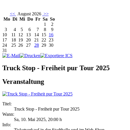
<<
August 2026
>>
Mo
Di
Mi
Do
Fr
Sa
So
1
2
3
4
5
6
7
8
9
10
11
12
13
14
15
16
17
18
19
20
21
22
23
24
25
26
27
28
29
30
31
Truck Stop - Freiheit pur Tour 2025
Veranstaltung
Titel:
Truck Stop - Freiheit pur Tour 2025
Wann:
Sa, 10. Mai 2025
,
20:00 h
Info:
Ticketverkauf in der Stadthalle und im Web-Shop - ,