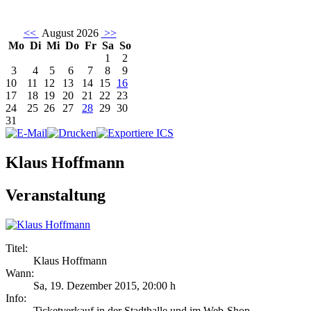
<<
August 2026
>>
Mo
Di
Mi
Do
Fr
Sa
So
1
2
3
4
5
6
7
8
9
10
11
12
13
14
15
16
17
18
19
20
21
22
23
24
25
26
27
28
29
30
31
Klaus Hoffmann
Veranstaltung
Titel:
Klaus Hoffmann
Wann:
Sa, 19. Dezember 2015
,
20:00 h
Info:
Ticketverkauf in der Stadthalle und im Web-Shop - ,