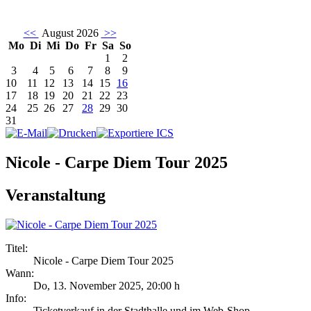
<<
August 2026
>>
Mo
Di
Mi
Do
Fr
Sa
So
1
2
3
4
5
6
7
8
9
10
11
12
13
14
15
16
17
18
19
20
21
22
23
24
25
26
27
28
29
30
31
Nicole - Carpe Diem Tour 2025
Veranstaltung
Titel:
Nicole - Carpe Diem Tour 2025
Wann:
Do, 13. November 2025
,
20:00 h
Info:
Ticketverkauf in der Stadthalle und im Web-Shop - ,