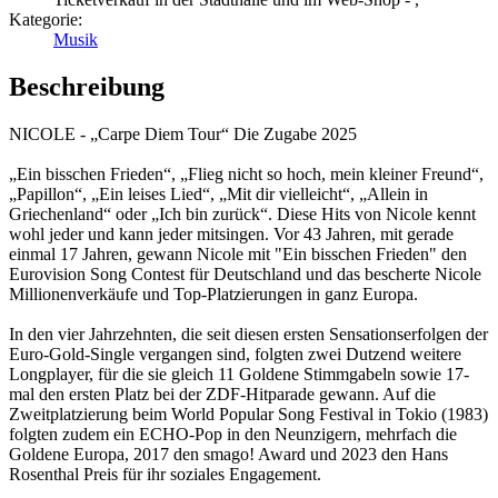
Kategorie:
Musik
Beschreibung
NICOLE - „Carpe Diem Tour“ Die Zugabe 2025
„Ein bisschen Frieden“, „Flieg nicht so hoch, mein kleiner Freund“,
„Papillon“, „Ein leises Lied“, „Mit dir vielleicht“, „Allein in
Griechenland“ oder „Ich bin zurück“. Diese Hits von Nicole kennt
wohl jeder und kann jeder mitsingen. Vor 43 Jahren, mit gerade
einmal 17 Jahren, gewann Nicole mit "Ein bisschen Frieden" den
Eurovision Song Contest für Deutschland und das bescherte Nicole
Millionenverkäufe und Top-Platzierungen in ganz Europa.
In den vier Jahrzehnten, die seit diesen ersten Sensationserfolgen der
Euro-Gold-Single vergangen sind, folgten zwei Dutzend weitere
Longplayer, für die sie gleich 11 Goldene Stimmgabeln sowie 17-
mal den ersten Platz bei der ZDF-Hitparade gewann. Auf die
Zweitplatzierung beim World Popular Song Festival in Tokio (1983)
folgten zudem ein ECHO-Pop in den Neunzigern, mehrfach die
Goldene Europa, 2017 den smago! Award und 2023 den Hans
Rosenthal Preis für ihr soziales Engagement.