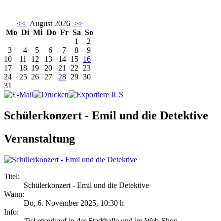
<<
August 2026
>>
Mo
Di
Mi
Do
Fr
Sa
So
1
2
3
4
5
6
7
8
9
10
11
12
13
14
15
16
17
18
19
20
21
22
23
24
25
26
27
28
29
30
31
Schülerkonzert - Emil und die Detektive
Veranstaltung
Titel:
Schülerkonzert - Emil und die Detektive
Wann:
Do, 6. November 2025
,
10:30 h
Info:
Ticketverkauf in der Stadthalle und im Web-Shop - ,