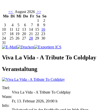
<<
August 2026
>>
Mo
Di
Mi
Do
Fr
Sa
So
1
2
3
4
5
6
7
8
9
10
11
12
13
14
15
16
17
18
19
20
21
22
23
24
25
26
27
28
29
30
31
Viva La Vida - A Tribute To Coldplay
Veranstaltung
Titel:
Viva La Vida - A Tribute To Coldplay
Wann:
Fr, 13. Februar 2026
,
20:00 h
Info:
Ticketverkauf in der Stadthalle und im Web-Shop - ,