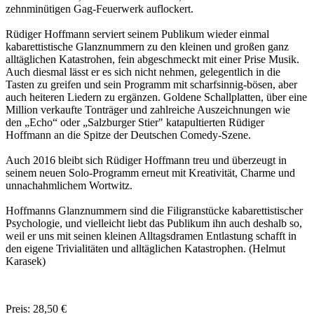
zehnminütigen Gag-Feuerwerk auflockert.
Rüdiger Hoffmann serviert seinem Publikum wieder einmal
kabarettistische Glanznummern zu den kleinen und großen ganz
alltäglichen Katastrohen, fein abgeschmeckt mit einer Prise Musik.
Auch diesmal lässt er es sich nicht nehmen, gelegentlich in die
Tasten zu greifen und sein Programm mit scharfsinnig-bösen, aber
auch heiteren Liedern zu ergänzen. Goldene Schallplatten, über eine
Million verkaufte Tonträger und zahlreiche Auszeichnungen wie
den „Echo“ oder „Salzburger Stier" katapultierten Rüdiger
Hoffmann an die Spitze der Deutschen Comedy-Szene.
Auch 2016 bleibt sich Rüdiger Hoffmann treu und überzeugt in
seinem neuen Solo-Programm erneut mit Kreativität, Charme und
unnachahmlichem Wortwitz.
Hoffmanns Glanznummern sind die Filigranstücke kabarettistischer
Psychologie, und vielleicht liebt das Publikum ihn auch deshalb so,
weil er uns mit seinen kleinen Alltagsdramen Entlastung schafft in
den eigene Trivialitäten und alltäglichen Katastrophen. (Helmut
Karasek)
Preis: 28,50 €