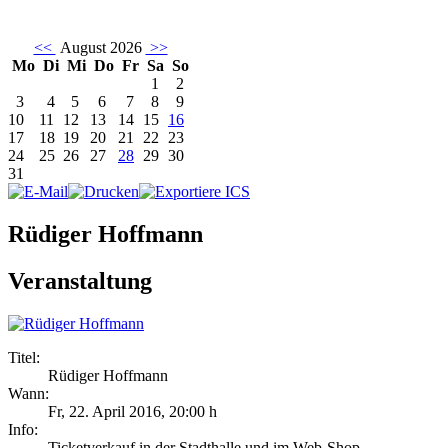
<<
August 2026
>>
Mo
Di
Mi
Do
Fr
Sa
So
1
2
3
4
5
6
7
8
9
10
11
12
13
14
15
16
17
18
19
20
21
22
23
24
25
26
27
28
29
30
31
Rüdiger Hoffmann
Veranstaltung
Titel:
Rüdiger Hoffmann
Wann:
Fr, 22. April 2016
,
20:00 h
Info:
Ticketverkauf in der Stadthalle und im Web-Shop - ,