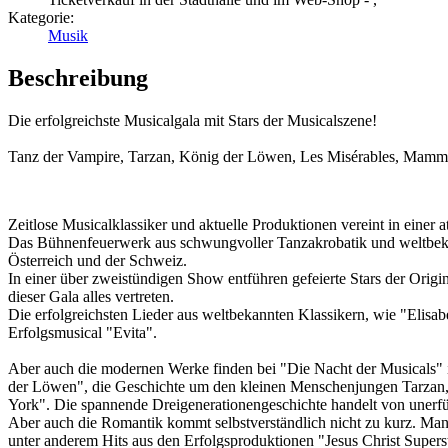
Kategorie:
Musik
Beschreibung
Die erfolgreichste Musicalgala mit Stars der Musicalszene!
Tanz der Vampire, Tarzan, König der Löwen, Les Misérables, Mamma
Zeitlose Musicalklassiker und aktuelle Produktionen vereint in einer
Das Bühnenfeuerwerk aus schwungvoller Tanzakrobatik und weltbekan
Österreich und der Schweiz.
In einer über zweistündigen Show entführen gefeierte Stars der Orig
dieser Gala alles vertreten.
Die erfolgreichsten Lieder aus weltbekannten Klassikern, wie "Eli
Erfolgsmusical "Evita".
Aber auch die modernen Werke finden bei "Die Nacht der Musicals" 
der Löwen", die Geschichte um den kleinen Menschenjungen Tarzan,
York". Die spannende Dreigenerationengeschichte handelt von unerf
Aber auch die Romantik kommt selbstverständlich nicht zu kurz. Ma
unter anderem Hits aus den Erfolgsproduktionen "Jesus Christ Supe