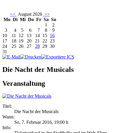
<<
August 2026
>>
Mo
Di
Mi
Do
Fr
Sa
So
1
2
3
4
5
6
7
8
9
10
11
12
13
14
15
16
17
18
19
20
21
22
23
24
25
26
27
28
29
30
31
Die Nacht der Musicals
Veranstaltung
Titel:
Die Nacht der Musicals
Wann:
So, 7. Februar 2016
,
19:00 h
Info:
Ticketverkauf in der Stadthalle und im Web-Shop - ,