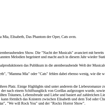
 Mia, Elisabeth, Das Phantom der Oper, Cats uvm.
 atemberaubenden Show. Die "Nacht der Musicals" avanciert mit bereits 
nten Melodien begeistert und macht auch in diesem Jahr wieder Stati
inalproduktionen das Publikum in die atemberaubende Welt der Musicals
sabeth", "Mamma Mia" oder "Cats" fehlen dabei ebenso wenig, wie die
ihren Platz. Einige Highlights sind unter anderem die Liebesromanz
 der nach einem Schiffsunglück von Gorillas aufgezogen wurde, sowi
üllten Träumen, Lebensfreude und Liebe und basiert auf zahlreichen L
n kann förmlich das Knistern zwischen Elisabeth und dem Tod oder Ch
rstar", "We will Rock You" und der "Rocky Horror Show".