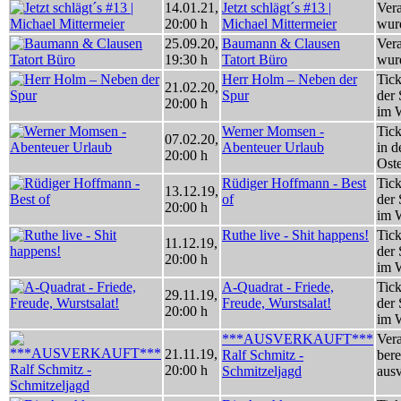
14.01.21
,
Jetzt schlägt´s #13 |
Vera
20:00 h
Michael Mittermeier
wur
25.09.20
,
Baumann & Clausen
Vera
19:30 h
Tatort Büro
wur
Herr Holm – Neben der
Tick
21.02.20
,
Spur
der 
20:00 h
im 
Werner Momsen -
Tick
07.02.20
,
Abenteuer Urlaub
in d
20:00 h
Ost
Rüdiger Hoffmann - Best
Tick
13.12.19
,
of
der 
20:00 h
im 
Ruthe live - Shit happens!
Tick
11.12.19
,
der 
20:00 h
im 
A-Quadrat - Friede,
Tick
29.11.19
,
Freude, Wurstsalat!
der 
20:00 h
im 
***AUSVERKAUFT***
Vera
21.11.19
,
Ralf Schmitz -
bere
20:00 h
Schmitzeljagd
ausv