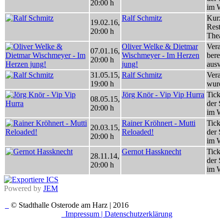
20:00 h
im 
Ralf Schmitz
Kurz
19.02.16
,
Rest
20:00 h
Thea
Oliver Welke & Dietmar
Vera
07.01.16
,
Wischmeyer - Im Herzen
bere
20:00 h
jung!
ausv
31.05.15
,
Ralf Schmitz
Vera
19:00 h
wur
Jörg Knör - Vip Vip Hurra
Tick
08.05.15
,
der 
20:00 h
im 
Rainer Kröhnert - Mutti
Tick
20.03.15
,
Reloaded!
der 
20:00 h
im 
Gernot Hassknecht
Tick
28.11.14
,
der 
20:00 h
im 
Powered by
JEM
© Stadthalle Osterode am Harz | 2016
Impressum |
Datenschutzerklärung