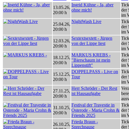
Ingrid Kühne - Ja, aber
Tick
13.05.26
,
ohne mich!
der 
20:00 h
im 
NightWash Live
Tick
25.04.26
,
der 
20:00 h
im 
Sextextsextett - Jürgen
Tick
12.03.26
,
von der Lippe liest
der 
20:00 h
im 
MARKUS KREBS -
Tick
18.12.25
,
"Bierschaum ist mein
der 
20:00 h
Lippenstift"
im 
DOPPELPASS - Live on
Tick
15.12.25
,
Tour
der 
20:00 h
im 
Herr Schröder - Der Rest
Vera
27.11.25
,
ist Hausaufgabe
bere
20:00 h
ausv
Festival der Travestie in
Tick
31.10.25
,
Osterode - Maria Crohn &
der 
20:00 h
Friends 2025
im 
Frieda Braun -
Tick
26.10.25
,
Sprechpause
der 