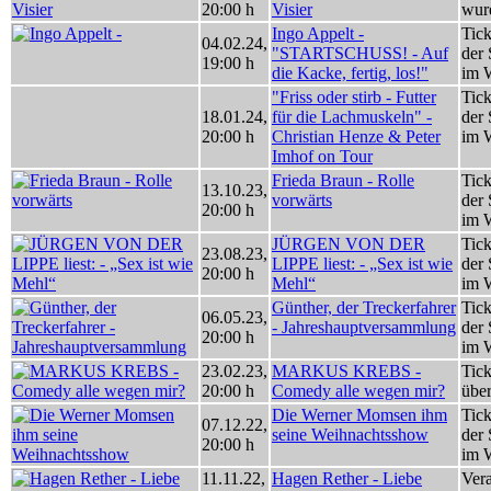
20:00 h
Visier
wur
Ingo Appelt -
Tick
04.02.24
,
"STARTSCHUSS! - Auf
der 
19:00 h
die Kacke, fertig, los!"
im 
"Friss oder stirb - Futter
Tick
18.01.24
,
für die Lachmuskeln" -
der 
20:00 h
Christian Henze & Peter
im 
Imhof on Tour
Frieda Braun - Rolle
Tick
13.10.23
,
vorwärts
der 
20:00 h
im 
JÜRGEN VON DER
Tick
23.08.23
,
LIPPE liest: - „Sex ist wie
der 
20:00 h
Mehl“
im 
Günther, der Treckerfahrer
Tick
06.05.23
,
- Jahreshauptversammlung
der 
20:00 h
im 
23.02.23
,
MARKUS KREBS -
Tick
20:00 h
Comedy alle wegen mir?
über
Die Werner Momsen ihm
Tick
07.12.22
,
seine Weihnachtsshow
der 
20:00 h
im 
11.11.22
,
Hagen Rether - Liebe
Vera