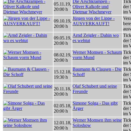
Die Arschkrampen -
Tick
05.11.19
,
Oliver Kalkofe und
der 
20:00 h
Dietmar Wischmeyer
im 
Jürgen von der Lippe -
Vera
09.10.19
,
AUSVERKAUFT!
bere
20:00 h
ausv
Arnd Zeigler - Dahin wo
Tick
09.05.19
,
es wehtut
der 
20:00 h
im 
Werner Momsen - Schaum
Tick
08.02.19
,
vorm Mund
der 
20:00 h
im 
Baumann & Clausen - Die
Tick
15.12.18
,
Schoff
der 
19:30 h
im 
Olaf Schubert und seine
Tick
20.11.18
,
Freunde
der 
20:00 h
im 
Simone Solga - Das gibt
Tick
02.05.18
,
Ärger
der 
20:00 h
im 
Werner Momsen ihm seine
Tick
12.01.18
,
Soloshow
der 
20:00 h
im 