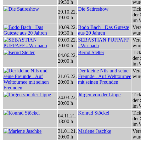
19:30 h
wur
Die Satireshow
Tick
29.10.22
,
der 
19:00 h
im 
10.09.22
,
Bodo Bach - Das Guteste
Vera
19:30 h
aus 20 Jahren
wur
09.09.22
,
SEBASTIAN PUFPAFF
Vera
20:00 h
- Wir nach
wur
Bernd Stelter
Tick
04.06.22
,
der 
20:00 h
im 
Der kleine Nils und seine
Vera
21.05.22
,
Freunde - Auf Welttournee
wur
20:00 h
mit seinen Freunden
Jürgen von der Lippe
Tick
24.03.22
,
der 
20:00 h
im 
Konrad Stöckel
Tick
04.11.21
,
der 
18:00 h
im 
31.01.21
,
Marlene Jaschke
Vera
20:00 h
wur