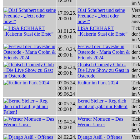
18:00 h
im 
Olaf Schubert und seine
Vera
17.09.25
,
Freunde - „Jetzt oder
bere
20:00 h
now!“
ausv
LISA ECKHART
Tick
31.01.25
,
„Kaiserin Stasi die Erste“
der 
20:00 h
im 
Festival der Travestie in
Tick
05.10.24
,
Osterode - Maria Crohn &
der 
20:00 h
Friends 2024
im 
Quatsch Comedy Club -
Tick
08.06.24
,
Die Live Show zu Gast in
der 
20:00 h
Osterode
im 
07.06.24
,
Kultur im Park 2024
Tick
20:30 h
-
der 
09.06.24
im 
Bernd Stelter – Reg dich
Tick
30.05.24
,
nicht auf, gibt nur Falten!
der 
20:00 h
im 
Werner Momsen – Das
Tick
19.04.24
,
Werner Unser
der 
20:00 h
im 
24.02.24
,
Django Asül - Offenes
Vera