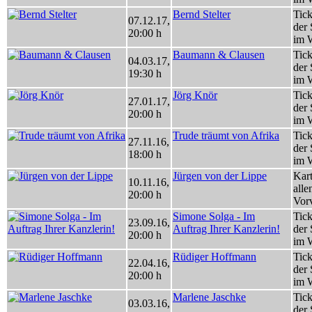
Bernd Stelter
Tick
07.12.17
,
der 
20:00 h
im 
Baumann & Clausen
Tick
04.03.17
,
der 
19:30 h
im 
Jörg Knör
Tick
27.01.17
,
der 
20:00 h
im 
Trude träumt von Afrika
Tick
27.11.16
,
der 
18:00 h
im 
Jürgen von der Lippe
Kart
10.11.16
,
alle
20:00 h
Vorv
Simone Solga - Im
Tick
23.09.16
,
Auftrag Ihrer Kanzlerin!
der 
20:00 h
im 
Rüdiger Hoffmann
Tick
22.04.16
,
der 
20:00 h
im 
Marlene Jaschke
Tick
03.03.16
,
der 